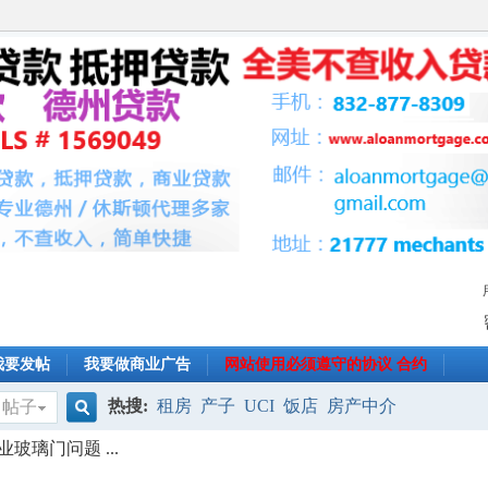
我要发帖
我要做商业广告
网站使用必须遵守的协议 合约
热搜:
租房
产子
UCI
饭店
房产中介
帖子
搜
璃门问题 ...