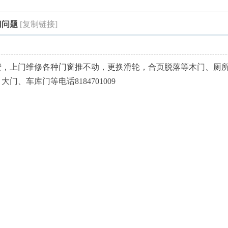
索
门问题
[复制链接]
费，上门维修各种门窗推不动，更换滑轮，合页脱落等木门、厕
、车库门等电话8184701009