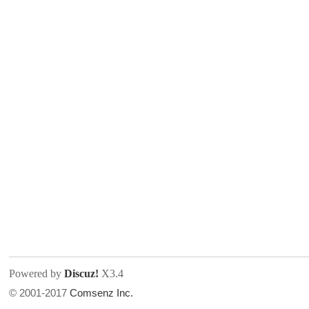
人
网
Powered by
Discuz!
X3.4
© 2001-2017
Comsenz Inc.