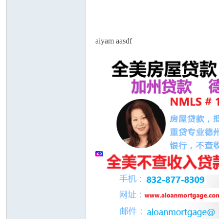
论
aiyam aasdf
坛
加