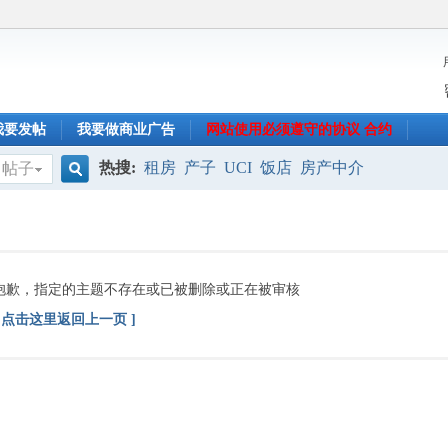
我要发帖
我要做商业广告
网站使用必须遵守的协议 合约
热搜:
租房
产子
UCI
饭店
房产中介
帖子
搜
索
抱歉，指定的主题不存在或已被删除或正在被审核
[ 点击这里返回上一页 ]