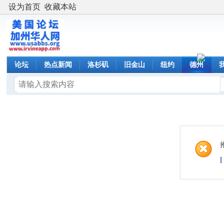
设为首页
收藏本站
论坛
热点新闻
洛杉矶
旧金山
纽约
德州