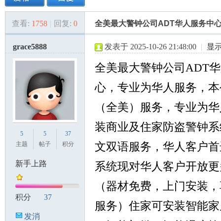
查看:
1758
|
回复:
0
全美最大警钟公司ADT华人服务中
美
»
›
›
›
grace5888
发表于 2025-10-26 21:48:00
|
显
全美最大警钟公司ADT
心，专业为华人服务，本
（全美）服务，专业为华
国
装商业及住家防盗警钟系
5
5
37
主题
帖子
积分
文双语服务，华人客户首
新手上路
系统现对华人客户开放更
（器材免费，上门安装，
积分
37
服务）住家可安装智能家
发消