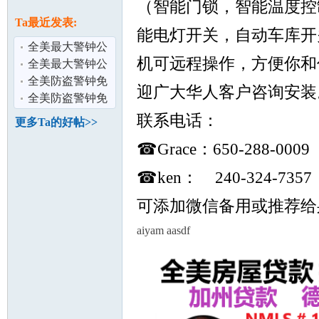
论
（智能门锁，智能温度控
息
Ta最近发表:
能电灯开关，自动车库开
全美最大警钟公
机可远程操作，方便你和
司ADT华人服务
全美最大警钟公
中心，专业为
司ADT华人服务
全美防盗警钟免
迎广大华人客户咨询安装
中心，专业为
费上门安装ADT
全美防盗警钟免
华人服务中心
费上门安装ADT
联系电话：
更多Ta的好帖>>
华人服务中心
坛
☎Grace：650-288-0009
☎ken： 240-324-7357
可添加微信备用或推荐给
aiyam aasdf
加