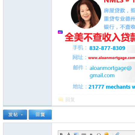
州
回复
华
|