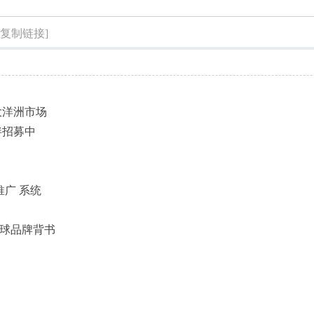
索
[复制链接]
大洋洲市场
伴招募中
推广 系统
全球品牌背书