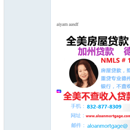
论
aiyam aasdf
坛
加