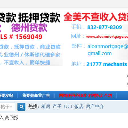
我要发帖
我要做商业广告
网站使用必须遵守的协议 合约
热搜:
租房
产子
UCI
饭店
房产中介
帖子
搜
入 高回报