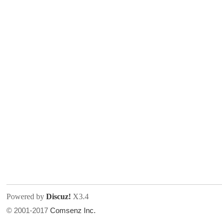
人
网
Powered by
Discuz!
X3.4
© 2001-2017
Comsenz Inc.