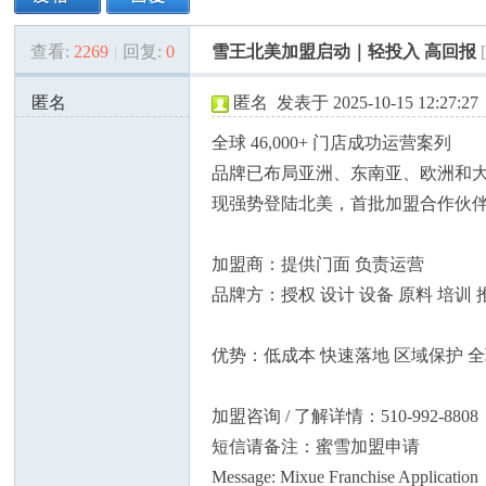
查看:
2269
|
回复:
0
雪王北美加盟启动｜轻投入 高回报
美
»
›
›
›
匿名
匿名
发表于 2025-10-15 12:27:27
69.28.57.x:50897
全球 46,000+ 门店成功运营案列
品牌已布局亚洲、东南亚、欧洲和
现强势登陆北美，首批加盟合作伙
加盟商：提供门面 负责运营
国
品牌方：授权 设计 设备 原料 培训 
优势：低成本 快速落地 区域保护 
加盟咨询 / 了解详情：510-992-8808
短信请备注：蜜雪加盟申请
Message: Mixue Franchise Application