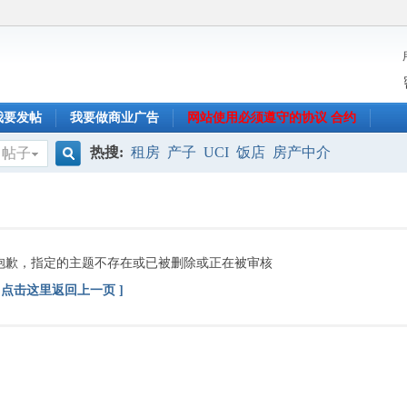
我要发帖
我要做商业广告
网站使用必须遵守的协议 合约
热搜:
租房
产子
UCI
饭店
房产中介
帖子
搜
索
抱歉，指定的主题不存在或已被删除或正在被审核
[ 点击这里返回上一页 ]