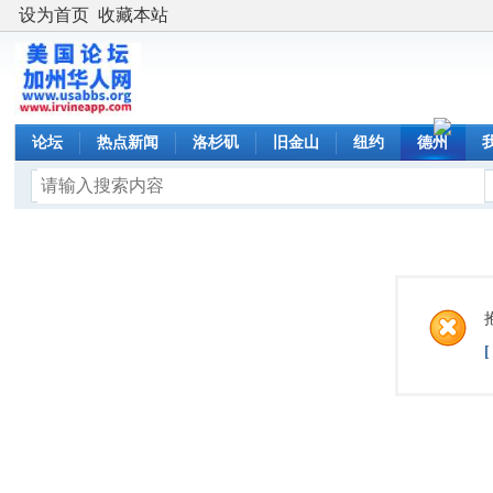
设为首页
收藏本站
论坛
热点新闻
洛杉矶
旧金山
纽约
德州