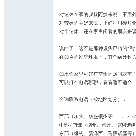
论
对退休在家的叔叔阿姨来说，不用
对带娃的宝妈来说，正好利用碎片
对半退休、还在家里闲着的朋友来说
说白了，这不是那种虚头巴脑的“副
在如今的经济环境下，有个额外收
坛
如果你家里刚好有空余的房间或车
可以打个电话聊聊，看看适不适合
咨询联系电话（按地区划分）：
西部（加州、华盛顿州等）：213-772-
加
中部 / 南部（德州、佛州、伊利诺伊等）：
东部（纽约、新泽西、马萨诸塞等）：929