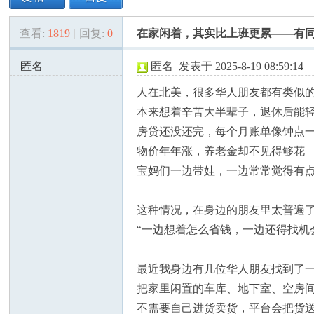
查看:
1819
|
回复:
0
在家闲着，其实比上班更累——有
美
»
›
›
›
匿名
匿名
发表于 2025-8-19 08:59:14
69.28.57.x:55406
人在北美，很多华人朋友都有类似
本来想着辛苦大半辈子，退休后能
房贷还没还完，每个月账单像钟点
物价年年涨，养老金却不见得够花
宝妈们一边带娃，一边常常觉得有点
国
这种情况，在身边的朋友里太普遍
“一边想着怎么省钱，一边还得找机
最近我身边有几位华人朋友找到了
把家里闲置的车库、地下室、空房间
不需要自己进货卖货，平台会把货