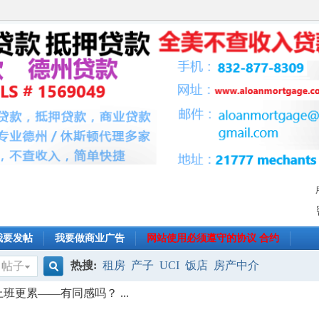
我要发帖
我要做商业广告
网站使用必须遵守的协议 合约
热搜:
租房
产子
UCI
饭店
房产中介
帖子
搜
班更累——有同感吗？ ...