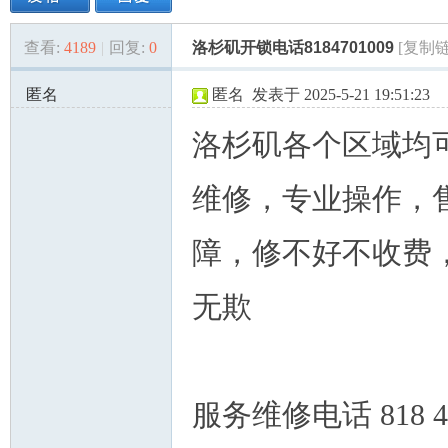
查看:
4189
|
回复:
0
洛杉矶开锁电话8184701009
[复制链
美
»
›
›
›
匿名
匿名
发表于 2025-5-21 19:51:23
172.251.51.x:52263
洛杉矶各个区域均
维修，专业操作，
障，修不好不收费
国
无欺
服务维修电话 818 4