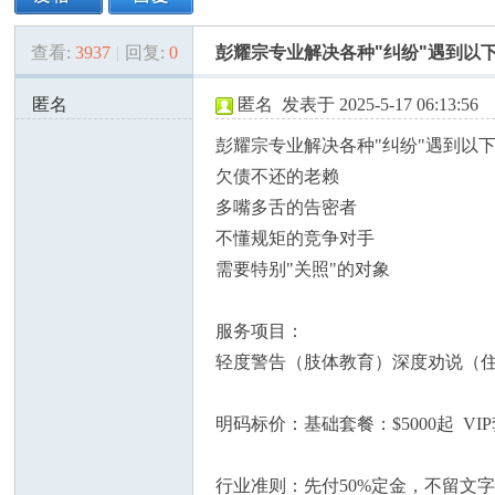
查看:
3937
|
回复:
0
彭耀宗专业解决各种"纠纷"遇到以
美
»
›
›
›
匿名
匿名
发表于 2025-5-17 06:13:56
67.230.162.x:1476
彭耀宗专业解决各种"纠纷"遇到以
欠债不还的老赖
多嘴多舌的告密者
不懂规矩的竞争对手
需要特别"关照"的对象
国
服务项目：
轻度警告（肢体教育）深度劝说（
明码标价：基础套餐：$5000起 VIP
行业准则：先付50%定金，不留文