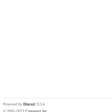
人
网
Powered by
Discuz!
X3.4
© 2001-2017
Comsenz Inc.