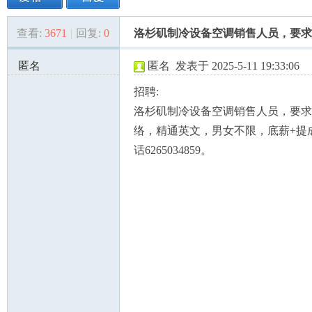
查看:
3671
|
回复:
0
洛杉矶制冷设备空调销售人员，要求
美
»
›
›
›
匿名
匿名
发表于 2025-5-11 19:33:06
75.212.44.x:61586
招聘:
洛杉矶制冷设备空调销售人员，要求
络，精通英文，男女不限，底薪+提
话6265034859。
国