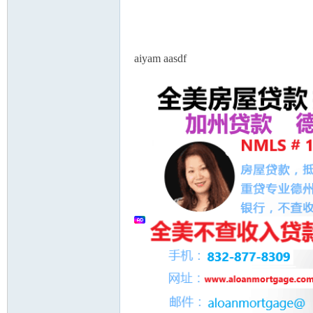
论
aiyam aasdf
坛
加