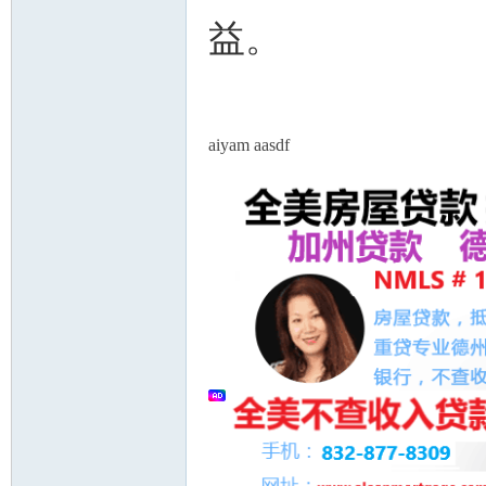
益。
aiyam aasdf