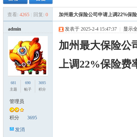
查看:
4265
|
回复:
0
加州最大保险公司申请上调22%保
美
»
›
›
›
admin
发表于 2025-2-4 15:47:37
|
显示
加州最大保险公
上调22%保险费
国
681
690
3695
主题
帖子
积分
管理员
积分
3695
发消