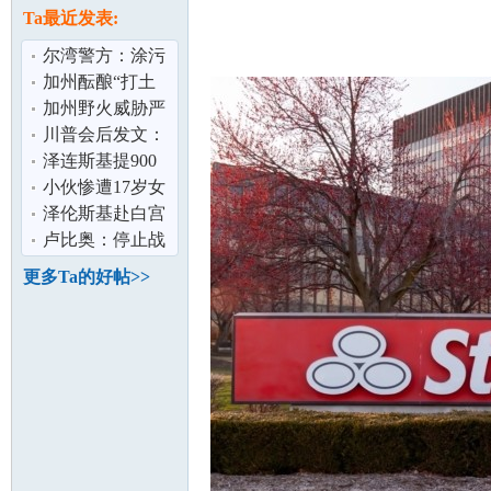
论
息
Ta最近发表:
尔湾警方：涂污
13辆特斯拉男子
加州酝酿“打土
落网
豪” 资产5%“充
加州野火威胁严
公” 硅谷巨
峻 消防局吁民众
川普会后发文：
制定疏散计
正安排普泽会面
泽连斯基提900
泽连斯基：
亿美元军购 换美
小伙惨遭17岁女
安全保障
友10万卖到缅甸
泽伦斯基赴白宫
坛
家属：典型
会川普 称寻求以
卢比奥：停止战
外交结束俄
争需俄乌双方都
更多Ta的好帖>>
做出让步
加