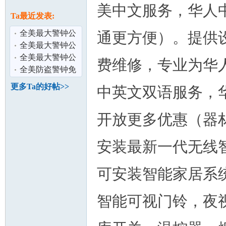
论
美中文服务，华人
息
Ta最近发表:
全美最大警钟公
通更方便）。提供
司ADT华人服务
全美最大警钟公
中心，专业为
司ADT华人服务
全美最大警钟公
费维修，专业为华
中心，专业为
司ADT华人服务
全美防盗警钟免
中心，专业为
费上门安装ADT
更多Ta的好帖>>
中英文双语服务，
华人服务中心
坛
开放更多优惠（器
安装最新一代无线
可安装智能家居系
智能可视门铃，夜
加