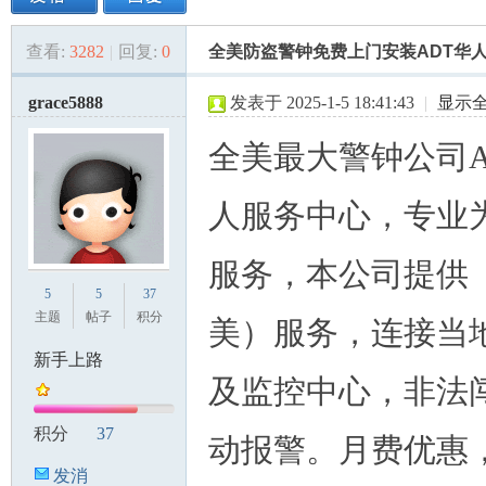
查看:
3282
|
回复:
0
全美防盗警钟免费上门安装ADT华
美
»
›
›
›
grace5888
发表于 2025-1-5 18:41:43
|
显示
全美最大警钟公司A
人服务中心，专业
服务，本公司提供
国
5
5
37
主题
帖子
积分
美）服务，连接当
新手上路
及监控中心，非法
积分
37
动报警。月费优惠
发消