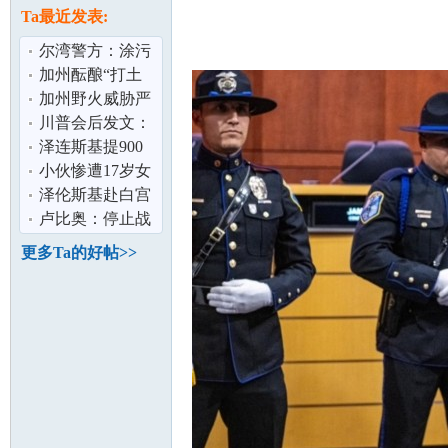
论
息
Ta最近发表:
尔湾警方：涂污
13辆特斯拉男子
加州酝酿“打土
落网
豪” 资产5%“充
加州野火威胁严
公” 硅谷巨
峻 消防局吁民众
川普会后发文：
制定疏散计
正安排普泽会面
泽连斯基提900
泽连斯基：
亿美元军购 换美
小伙惨遭17岁女
安全保障
友10万卖到缅甸
泽伦斯基赴白宫
坛
家属：典型
会川普 称寻求以
卢比奥：停止战
外交结束俄
争需俄乌双方都
更多Ta的好帖>>
做出让步
加