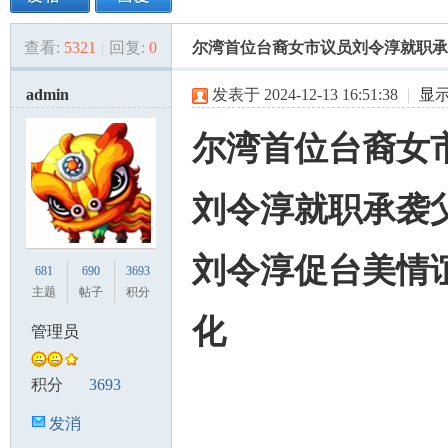
查看:
5321
|
回复:
0
尔湾首位台裔女市议员刘令淳就职承袭
美
»
›
›
›
admin
发表于 2024-12-13 16:51:38
|
显
尔湾首位台裔女
刘令淳就职
承袭
国
刘令淳促台美情
681
690
3693
主题
帖子
积分
化
管理员
积分
3693
发消