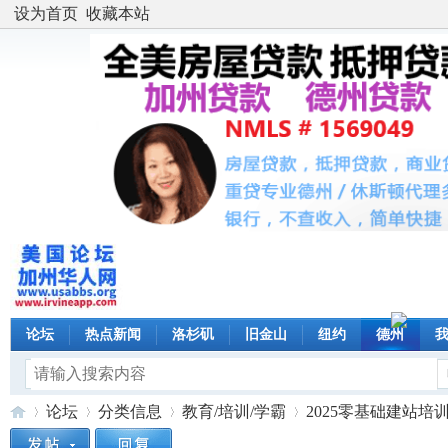
设为首页
收藏本站
论坛
热点新闻
洛杉矶
旧金山
纽约
德州
论坛
分类信息
教育/培训/学霸
2025零基础建站培