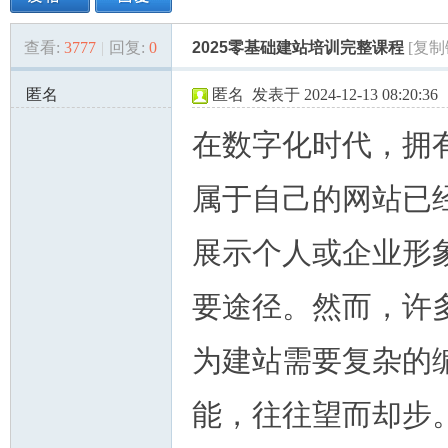
查看:
3777
|
回复:
0
2025零基础建站培训完整课程
[复制
美
»
›
›
›
匿名
匿名
发表于 2024-12-13 08:20:36
172.56.163.x:38337
在数字化时代，拥
属于自己的网站已
展示个人或企业形
国
要途径。然而，许
为建站需要复杂的
能，往往望而却步