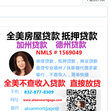
认
。
的