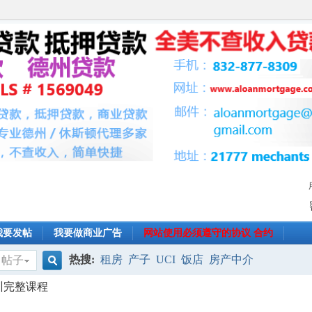
我要发帖
我要做商业广告
网站使用必须遵守的协议 合约
热搜:
租房
产子
UCI
饭店
房产中介
帖子
搜
培训完整课程