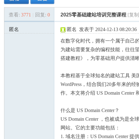
查看:
3771
|
回复:
0
2025零基础建站培训完整课程
[复
美
»
›
›
›
匿名
匿名
发表于 2024-12-13 08:20:36
172.56.163.x:38337
在数字化时代，拥有一个属于自己
为建站需要复杂的编程技能，往往望
搭建教程》，为零基础用户提供清晰
本教程基于全球知名的建站工具 美国域名中心
国
WordPress，结合我们20多
作。本文将介绍 US Domain Cent
什么是 US Domain Center？
US Domain Center ，也
网站。它的主要功能包括：
1. 域名注册：US Domain Cent