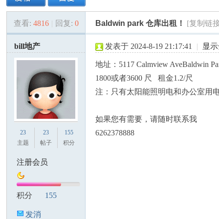
查看:
4816
|
回复:
0
Baldwin park 仓库出租！
[复制链接
美
»
›
›
›
bill地产
发表于 2024-8-19 21:17:41
|
显示
地址：5117 Calmview AveBaldwin Par
1800或者3600 尺 租金1.2/尺
注：只有太阳能照明电和办公室用
如果您有需要，请随时联系我
国
6262378888
23
23
155
主题
帖子
积分
注册会员
积分
155
发消