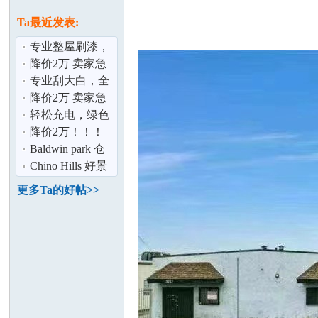
论
息
Ta最近发表:
专业整屋刷漆，
为您打造完美家
降价2万 卖家急
居空间 ！
售2% 佣金！
专业刮大白，全
面呵护您的家居
降价2万 卖家急
环境！！
售2% 佣金！
轻松充电，绿色
出行！
降价2万！！！
坛
Chino Hills好景
Baldwin park 仓
豪宅仅售$132
库出租！
Chino Hills 好景
豪宅出售！
更多Ta的好帖>>
加