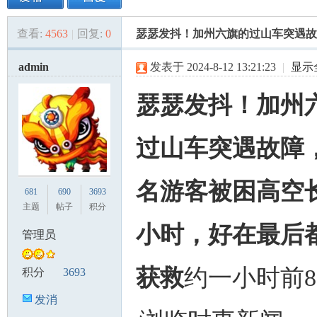
查看:
4563
|
回复:
0
瑟瑟发抖！加州六旗的过山车突遇故
美
»
›
›
›
admin
发表于 2024-8-12 13:21:23
|
显示
瑟瑟发抖！加州
过山车突遇故障
国
名游客被困高空
681
690
3693
主题
帖子
积分
小时，好在最后
管理员
获救
约一小时前8
积分
3693
发消