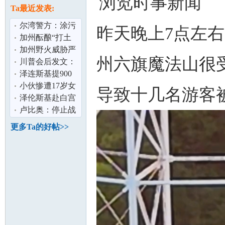
浏览时事新闻
论
息
Ta最近发表:
尔湾警方：涂污
昨天晚上7点左
13辆特斯拉男子
加州酝酿“打土
落网
豪” 资产5%“充
加州野火威胁严
州六旗魔法山很受
公” 硅谷巨
峻 消防局吁民众
川普会后发文：
制定疏散计
正安排普泽会面
泽连斯基提900
泽连斯基：
亿美元军购 换美
小伙惨遭17岁女
导致十几名游客
安全保障
友10万卖到缅甸
泽伦斯基赴白宫
坛
家属：典型
会川普 称寻求以
卢比奥：停止战
外交结束俄
争需俄乌双方都
更多Ta的好帖>>
做出让步
加