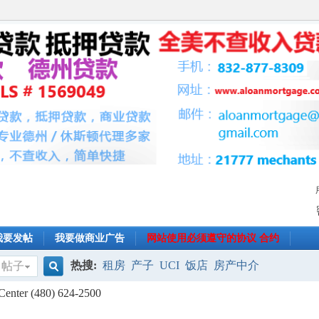
我要发帖
我要做商业广告
网站使用必须遵守的协议 合约
热搜:
租房
产子
UCI
饭店
房产中介
帖子
搜
er (480) 624-2500