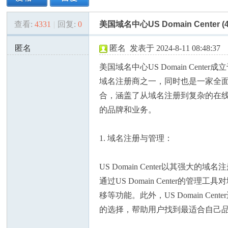
查看:
4331
|
回复:
0
美国域名中心US Domain Center (48
美
»
›
›
›
匿名
匿名
发表于 2024-8-11 08:48:37
173.68.79.x:54559
美国域名中心US Domain Cen
域名注册商之一，同时也是一家全面的在
合，涵盖了从域名注册到复杂的在
的品牌和业务。
国
1. 域名注册与管理：
US Domain Center以其
通过US Domain Center
移等功能。此外，US Domain Ce
的选择，帮助用户找到最适合自己