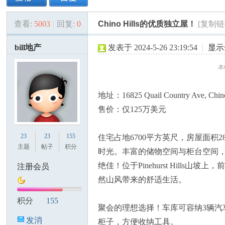
查看:
5003
|
回复:
0
Chino Hills的优质独立屋！
[复制链
美
»
›
›
›
bill地产
发表于 2024-5-26 23:19:54
|
显示
本帖
地址：16825 Quail Country Ave, Chino
售价：仅125万美元
国
23
23
155
住宅占地6700平方英尺，房屋面积2
主题
帖子
积分
时光。丰富的储物空间与柜台空间，轻松
绝佳！位于Pinehurst Hill
注册会员
然山风带来的舒适生活。
积分
155
聚会的理想选择！车库可容纳3辆汽
发消
柜子，方便收纳工具。