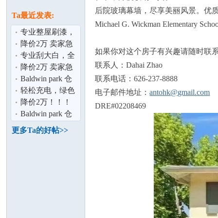
论
息
后院玻璃幕墙，尽享美丽风景。优
Ta最近发表:
Michael G. Wickman Elementary School
专业整屋刷漆，
为您打造完美家
降价2万 卖家急
如果你对这个房子有兴趣请随时联系
居空间 ！
售2% 佣金！
专业刮大白，全
联系人：Dahai Zhao
面呵护您的家居
降价2万 卖家急
环境！！
售2% 佣金！
Baldwin park 仓
联系电话：626-237-8888
库出租！
轻松充电，绿色
电子邮件地址：
antohk@gmail.com
坛
出行！
降价2万！！！
DRE#02208469
Chino Hills好景
Baldwin park 仓
豪宅仅售$132
库出租！
更多Ta的好帖>>
加