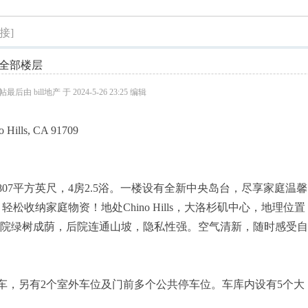
索
接]
全部楼层
最后由 bill地产 于 2024-5-26 23:25 编辑
 Hills, CA 91709
807平方英尺，4房2.5浴。一楼设有全新中央岛台，尽享家庭温馨
收纳家庭物资！地处Chino Hills，大洛杉矶中心，地理位置
s山坡上，前院绿树成荫，后院连通山坡，隐私性强。空气清新，随时感受
车，另有2个室外车位及门前多个公共停车位。车库内设有5个大