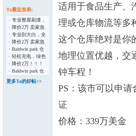
论
适用于
食品生产、
息
Ta最近发表:
专业整屋刷漆，
理
或仓库物流等多
为您打造完美家
降价2万 卖家急
居空间 ！
售2% 佣金！
专业刮大白，全
这个仓库绝对是你
面呵护您的家居
降价2万 卖家急
环境！！
售2% 佣金！
Baldwin park 仓
地理位置优越
，
交
库出租！
轻松充电，绿色
坛
出行！
降价2万！！！
钟车程！
Chino Hills好景
Baldwin park 仓
豪宅仅售$132
库出租！
更多Ta的好帖>>
PS：
该
市
可以申请
证
价格：
339
万美金
加