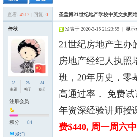
查看:
4517
|
回复:
0
圣盖博21世纪地产学校中英文执照
美
»
›
›
›
倚秋
发表于 2020-3-15 21:23:55
|
显示
21世纪房地产主办
房地产经纪人执照
班，20年历史，零
国
28
28
84
主题
帖子
积分
高通过率， 免费试
注册会员
年资深经验讲师授
积分
84
费$440, 周一周六
发消