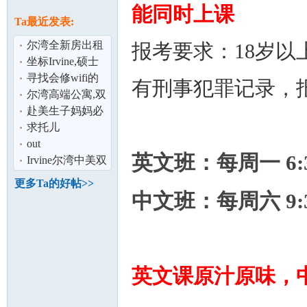
论
能同时上课
息
Ta最近发表:
尔湾全新房出租
报考要求：18岁以
4房
坐标Irvine,硕士
求职,可尽快入职,
寻找会修wifi的
有刑事犯罪记录，
请联系邮
师傅
尔湾高端公寓,双
床大套房 4月急
赴美生子妈妈必
招 一位待产
做的产检
求托儿
坛
out
英文班：每周一 6:3
Irvine尔湾中美双
语 寄宿家庭,小留
更多Ta的好帖>>
学生,hom
中文班：每周六 9:3
英文课原汁原味，
加