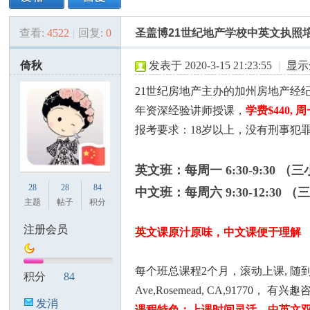
查看:
4522
|
回复:
0
圣盖博21世纪地产学校中英文执照
美
»
›
›
›
倚秋
发表于 2020-3-15 21:23:55
|
显示
21世纪房地产主办的加州房地产经纪
年资深经验讲师授课，
学费$440
报考要求：18岁以上，没有刑事犯
英文班：每周一 6:30-9:30 
国
28
28
84
中文班：每周六 9:30-12:30 
主题
帖子
积分
注册会员
英文课原汁原味，中文课便于理解
每个班总课程2个月，滚动上课, 随到随
积分
84
Ave,Rosemead, CA,91770， 有兴
发消
课程特色：上课时间灵活，中英文