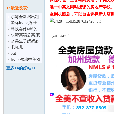
论
息
唯一中英文同时授课的房地产学校
Ta最近发表:
拿到执照后，可以自由选择新人培
尔湾全新房出租
4房
坐标Irvine,硕士
求职,可尽快入职,
寻找会修wifi的
请联系邮
师傅
尔湾高端公寓,双
aiyam aasdf
床大套房 4月急
赴美生子妈妈必
招 一位待产
做的产检
求托儿
坛
out
Irvine尔湾中美双
语 寄宿家庭,小留
更多Ta的好帖>>
学生,hom
加