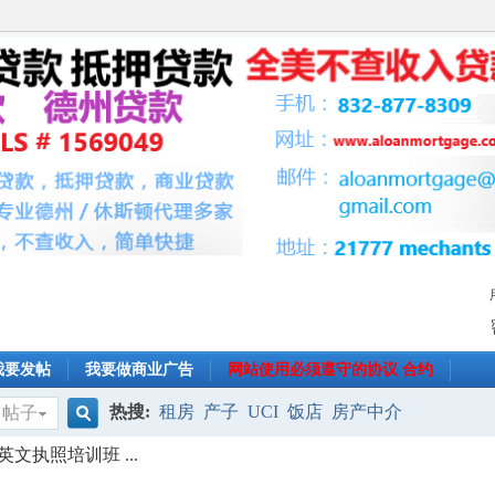
我要发帖
我要做商业广告
网站使用必须遵守的协议 合约
热搜:
租房
产子
UCI
饭店
房产中介
帖子
搜
文执照培训班 ...