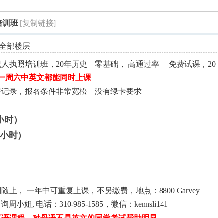
索
培训班
[复制链接]
全部楼层
人执照培训班，20年历史，零基础， 高通过率， 免费试课，20
, 周一周六中英文都能同时上课
罪记录，报名条件非常宽松，没有绿卡要求
（三小时）
（三小时）
上， 一年中可重复上课，不另缴费，地点：8800 Garvey
趣咨询周小姐, 电话：310-985-1585，微信：kennsli141
双语课程，对母语不是英文的同学考试帮助明显。