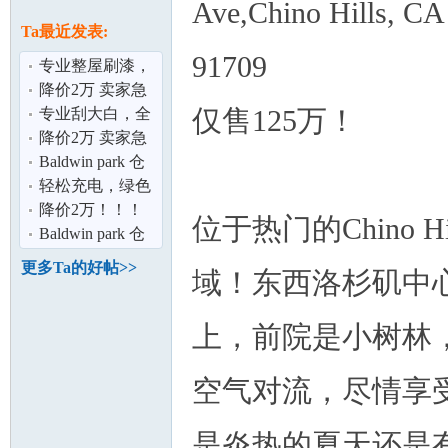
论
Ave,Chino Hills, CA
息
Ta最近发表:
91709
专业整屋刷漆，
为您打造完美家
降价2万 卖家急
仅售125万！
居空间 ！
售2% 佣金！
专业刮大白，全
面呵护您的家居
降价2万 卖家急
环境！！
售2% 佣金！
Baldwin park 仓
库出租！
轻松充电，绿色
坛
出行！
降价2万！！！
位于热门的Chino 
Chino Hills好景
Baldwin park 仓
豪宅仅售$132
库出租！
更多Ta的好帖>>
域！东西洛杉矶中心！可
上，前院是小树林
空气对流，尽情享
加
是炎热的夏天还是