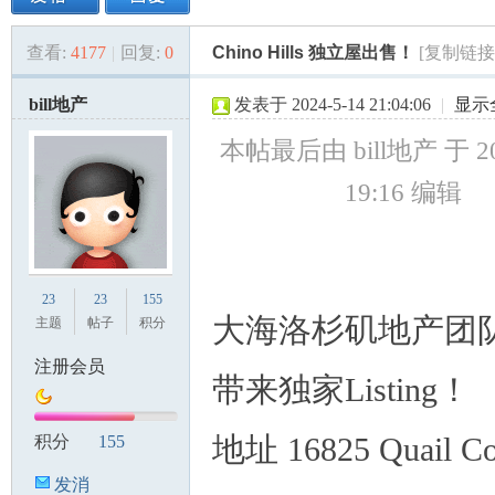
查看:
4177
|
回复:
0
Chino Hills 独立屋出售！
[复制链接
美
»
›
›
›
bill地产
发表于 2024-5-14 21:04:06
|
显示
本帖最后由 bill地产 于 20
19:16 编辑
国
23
23
155
大海洛杉矶地产团
主题
帖子
积分
注册会员
带来独家Listing！
地址 16825 Quail Co
积分
155
发消