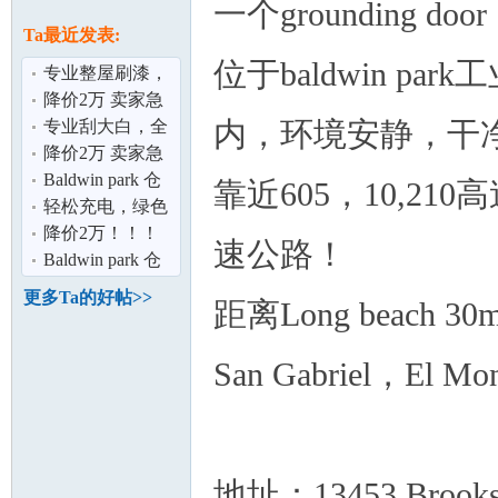
论
一个grounding door
息
Ta最近发表:
位于baldwin par
专业整屋刷漆，
为您打造完美家
降价2万 卖家急
内，环境安静，干
居空间 ！
售2% 佣金！
专业刮大白，全
面呵护您的家居
降价2万 卖家急
环境！！
售2% 佣金！
Baldwin park 仓
靠近605，10,2
库出租！
轻松充电，绿色
坛
出行！
降价2万！！！
速公路！
Chino Hills好景
Baldwin park 仓
豪宅仅售$132
库出租！
更多Ta的好帖>>
距离Long beach 
San Gabriel，El 
加
地址：13453 Brooks D