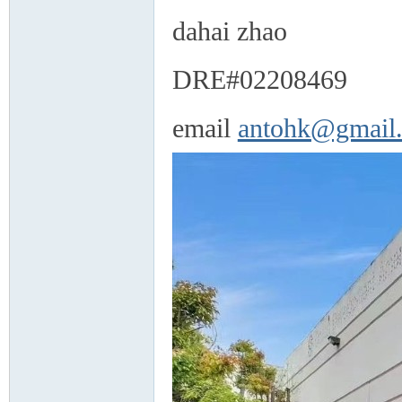
dahai zhao
DRE#02208469
人
email
antohk@gmail
网