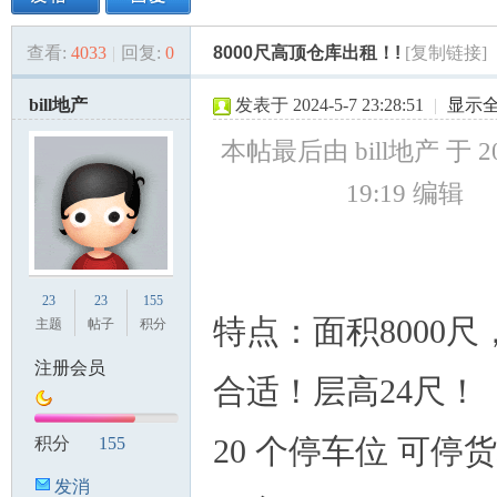
查看:
4033
|
回复:
0
8000尺高顶仓库出租！!
[复制链接]
美
»
›
›
›
bill地产
发表于 2024-5-7 23:28:51
|
显示
本帖最后由 bill地产 于 20
19:19 编辑
国
23
23
155
特点：面积8000尺
主题
帖子
积分
注册会员
合适！层高24尺！
20 个停车位 可停
积分
155
发消