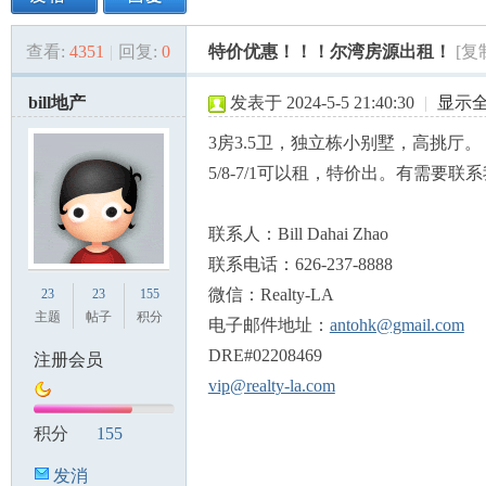
查看:
4351
|
回复:
0
特价优惠！！！尔湾房源出租！
[复
美
»
›
›
›
bill地产
发表于 2024-5-5 21:40:30
|
显示
3房3.5卫，独立栋小别墅，高挑厅。
5/8-7/1可以租，特价出。有需要联
联系人：Bill Dahai Zhao
联系电话：626-237-8888
国
微信：Realty-LA
23
23
155
主题
帖子
积分
电子邮件地址：
antohk@gmail.com
DRE#02208469
注册会员
vip@realty-la.com
积分
155
发消