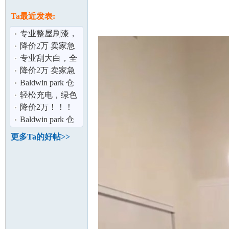
论
息
Ta最近发表:
专业整屋刷漆，
为您打造完美家
降价2万 卖家急
居空间 ！
售2% 佣金！
专业刮大白，全
面呵护您的家居
降价2万 卖家急
环境！！
售2% 佣金！
Baldwin park 仓
库出租！
轻松充电，绿色
坛
出行！
降价2万！！！
Chino Hills好景
Baldwin park 仓
豪宅仅售$132
库出租！
更多Ta的好帖>>
加