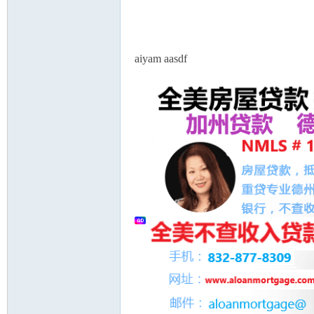
论
息
aiyam aasdf
坛
加