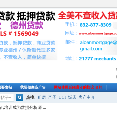
我要发帖
我要做商业广告
网站使用必须遵守的协议 合约
热搜:
租房
产子
UCI
饭店
房产中介
帖子
搜
,培训成为数据分析师 ...