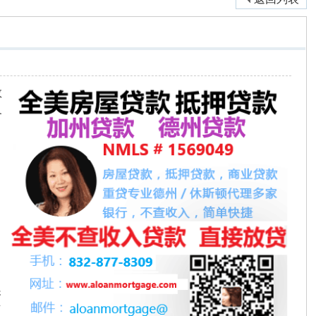
数
各
，
已
展
可