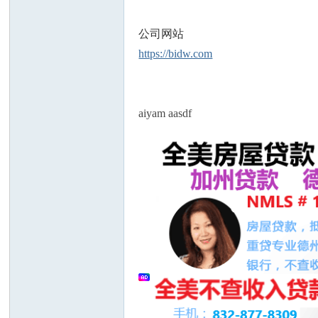
公司网站
https://bidw.com
aiyam aasdf