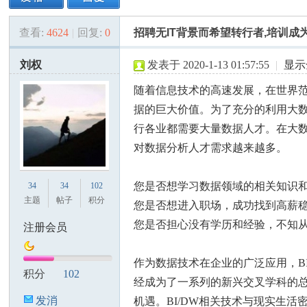
查看:
4624
|
回复:
0
招聘无IT背景而希望转行者,培训成
美
»
›
›
›
刘权
发表于 2020-1-13 01:57:55
|
显示
随着信息技术的高速发展，在世界
据的巨大价值。为了充分的利用大
行各业都需要大量数据人才。在大
对数据分析人才需求越来越多。
国
您是否想学习数据领域的相关知识
34
34
102
主题
帖子
积分
您是否想进入职场，成功找到高薪
您是否担心没有学历和经验，不知
注册会员
作为数据技术在企业的广泛应用，BI
积分
102
经成为了一系列的新兴交叉学科的总
发消
机遇。BI/DW相关技术与现实生活