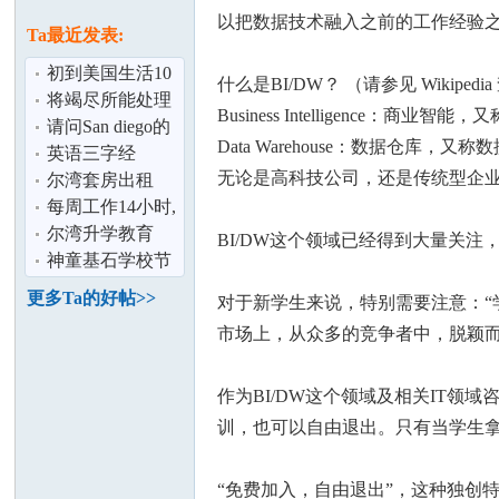
论
息
以把数据技术融入之前的工作经验
Ta最近发表:
初到美国生活10
什么是BI/DW？ （请参见 Wikiped
大禁忌是否正确
将竭尽所能处理
Business Intelligen
风波 让香港重回
请问San diego的
Data Warehouse：数据仓
正轨
好学区有哪些？
英语三字经
无论是高科技公司，还是传统型企业，
感谢
尔湾套房出租
每周工作14小时,
坛
净利润10万-
尔湾升学教育
BI/DW这个领域已经得到大量关
Woodland Hills
神童基石学校节
日优惠
更多Ta的好帖>>
对于新学生来说，特别需要注意：“学习l
市场上，从众多的竞争者中，脱颖而出
作为BI/DW这个领域及相关IT领域咨
训，也可以自由退出。只有当学生拿到
加
“免费加入，自由退出”，这种独创