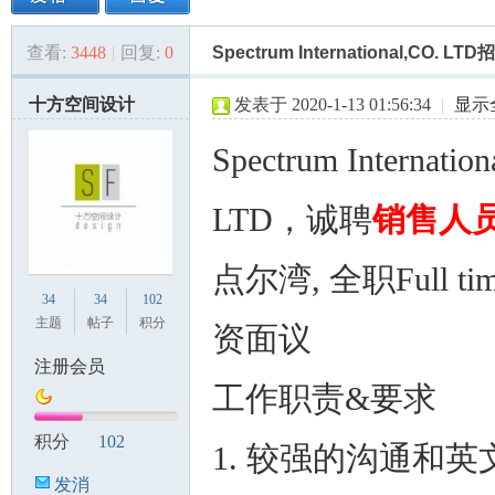
查看:
3448
|
回复:
0
Spectrum International,CO.
美
»
›
›
›
十方空间设计
发表于 2020-1-13 01:56:34
|
显示
Spectrum Internation
LTD，诚聘
销售人
点尔湾, 全职Full t
国
34
34
102
主题
帖子
积分
资面议
注册会员
工作职责&要求
积分
102
1. 较强的沟通和英
发消