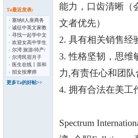
论
能力，口齿清晰（
息
Ta最近发表:
塞纳8人座商务
文者优先）
车出租,赴美生子
诚征中英文家教
DIY最适合
ARCADIA 亚凯
寻找一起学中文
2. 具有相关销售
迪亚
的小伙伴
欢迎女高中学生
寄宿 美国尔湾顶
尔湾 旅游/待产/
3. 性格坚韧，思
级学区全职
商务 首选 高档社
尔湾民宿月子
坛
区 2房2卫
949-212-3705 免
医生在线丨崇和
力,有责任心和团
费专车接送 看
平医生这个华裔
招女按摩师
医生值得你考
更多Ta的好帖>>
4. 拥有合法在美
Spectrum Internat
加