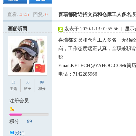
查看:
4145
|
回复:
0
喜瑞都附近招文员和仓库工人多名,男女
美
»
›
›
›
画船听雨
发表于 2020-1-13 01:55:56
|
显示
喜瑞都文员和仓库工人多名，无须经
岗，工作态度端正认真，全职兼职皆
税
Email:KETECH@YAHOO.COM(
电话：7142285966
国
33
33
99
主题
帖子
积分
注册会员
积分
99
发消