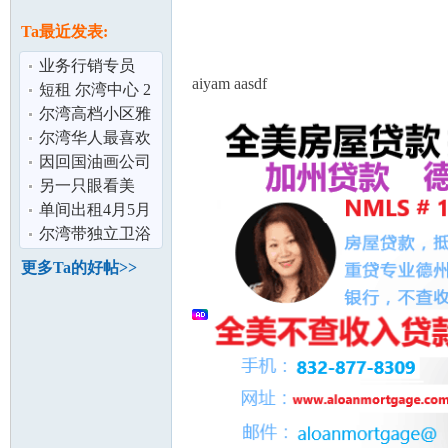
论
息
Ta最近发表:
业务行销专员
aiyam aasdf
短租 尔湾中心 2
房2卫 拎包即住
尔湾高档小区雅
走路可到购
房出租女学生或
尔湾华人最喜欢
温婉贤淑准妈
的高级生活中心
因回国油画公司
住宅区出租
超级低价出售
另一只眼看美
坛
国：高福利大大
单间出租4月5月
地坏
位于Fullerton
尔湾带独立卫浴
的卧室出租$750
更多Ta的好帖>>
(Irvine nea
加