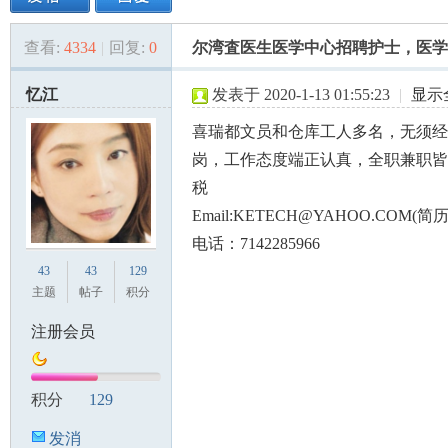
查看:
4334
|
回复:
0
尔湾査医生医学中心招聘护士，医学助理(Medi
美
»
›
›
›
忆江
发表于 2020-1-13 01:55:23
|
显示
喜瑞都文员和仓库工人多名，无须经
岗，工作态度端正认真，全职兼职皆
税
Email:KETECH@YAHOO.COM(
电话：7142285966
国
43
43
129
主题
帖子
积分
注册会员
积分
129
发消