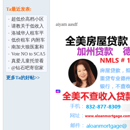
论
息
Ta最近发表:
超低价高档小区
aiyam aasdf
一房一厅一卫 出
请教关于低收入
租
投资股票
洛城华人租车平
价店
低价租车 内附车
型及价格
南加大狼医案和
解 720女拒妥协
Vote NO to SCA5
坛
为了我们下一代
真爱儿童托管看
请大家务必
护
@钻石吧寄宿家
庭,欢迎留学生寄
更多Ta的好帖>>
宿
加