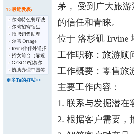
论
茅， 受到广大旅游
息
Ta最近发表:
尔湾特色餐厅诚
的信任和青睐。
聘
尔湾招寄宿生
招聘销售助理
位于 洛杉矶 Irvi
尔湾 Orange
County 中文家教
Irvine伴伴外送招
工作职称：旅游顾
Chinese
聘客服丶库管以
招女前台（靠近
坛
及会计
尔湾）
GESOO招募尔
工作概要：零售旅
湾地区送餐司
协助办理中国签
机！想赚就赚,自
证,护照,代领,代
更多Ta的好帖>>
由
发各类文件
主要工作内容：
1. 联系与发掘潜
2. 根据客户需要
加