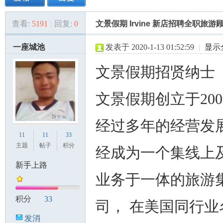
查看:
5191
|
回复:
0
文景假期 Irvine 新店招聘全职旅游
美
»
›
›
›
一座城池
发表于 2020-1-13 01:52:59
|
显示
文景假期招贤纳士
文景假期创立于200
经过多年的经营发展
国
11
11
33
主题
帖子
积分
经成为一个集线上
新手上路
业务于一体的旅游
积分
33
司， 在美国同行业
发消