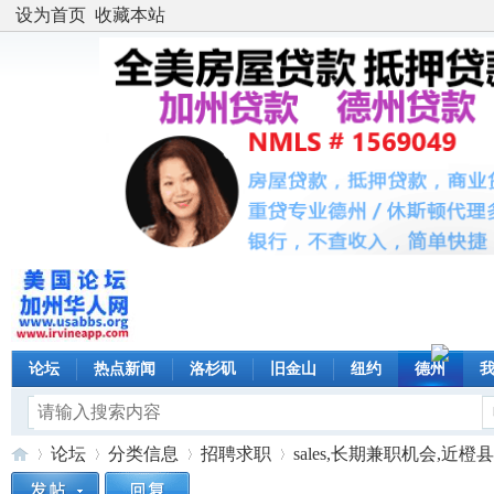
设为首页
收藏本站
论坛
热点新闻
洛杉矶
旧金山
纽约
德州
论坛
分类信息
招聘求职
sales,长期兼职机会,近橙县,Ro