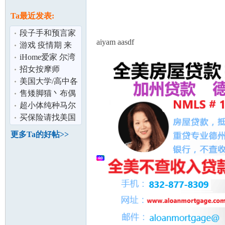
论
息
Ta最近发表:
段子手和预言家
aiyam aasdf
游戏 疫情期 来
吃鸡啦
iHome爱家 尔湾
高级别墅出租
招女按摩师
美国大学/高中各
类数学课程辅导
售矮脚猫丶布偶
坛
(以及SAT/AP
丶加菲丶柯基丶
超小体纯种马尔
韩系博美丶等
济斯 现货 可上门
买保险请找美国
1100
老牌大公司——
更多Ta的好帖>>
State Farm!
加