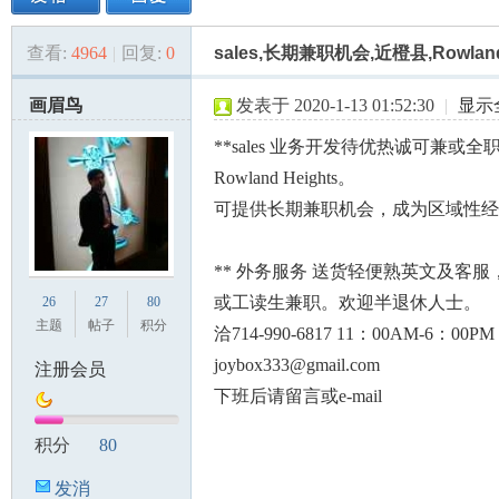
查看:
4964
|
回复:
0
sales,长期兼职机会,近橙县,Rowlan
美
»
›
›
›
画眉鸟
发表于 2020-1-13 01:52:30
|
显示
**sales 业务开发待优热诚可兼或
Rowland Heights。
可提供长期兼职机会，成为区域性经
** 外务服务 送货轻便熟英文及客
国
或工读生兼职。欢迎半退休人士。
26
27
80
主题
帖子
积分
洽714-990-6817 11：00AM-6：00PM
joybox333@gmail.com
注册会员
下班后请留言或e-mail
积分
80
发消