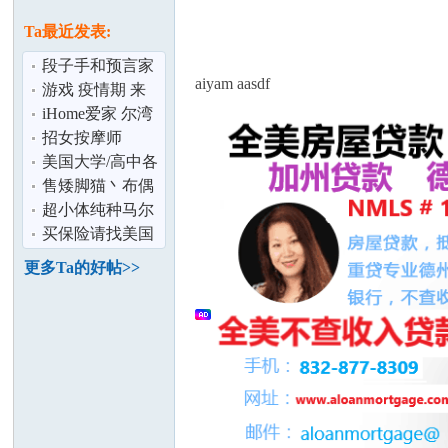
论
息
Ta最近发表:
段子手和预言家
aiyam aasdf
游戏 疫情期 来
吃鸡啦
iHome爱家 尔湾
高级别墅出租
招女按摩师
美国大学/高中各
类数学课程辅导
售矮脚猫丶布偶
坛
(以及SAT/AP
丶加菲丶柯基丶
超小体纯种马尔
韩系博美丶等
济斯 现货 可上门
买保险请找美国
1100
老牌大公司——
更多Ta的好帖>>
State Farm!
加