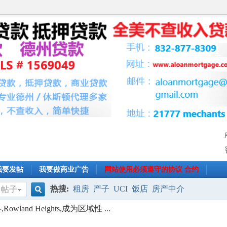
我要发帖
我要做商业广告
网站使用必须遵守的协议 合约
热搜:
租房
产子
UCI
饭店
房产中介
帖子
搜
owland Heights,成为区域性 ...