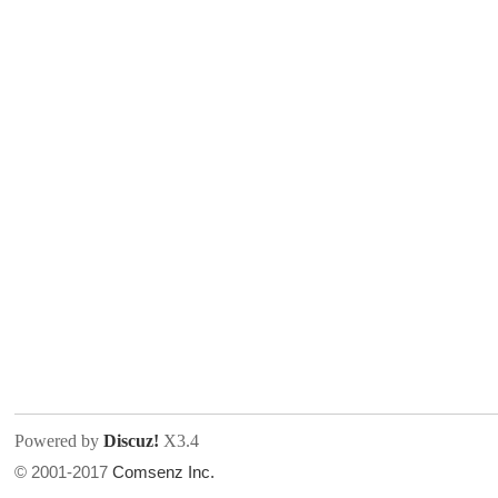
人
网
Powered by
Discuz!
X3.4
© 2001-2017
Comsenz Inc.