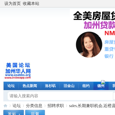
设为首页
收藏本站
论坛
热点新闻
洛杉矶
旧金山
纽约
德州
论坛
分类信息
招聘求职
sales,长期兼职机会,近橙县,R