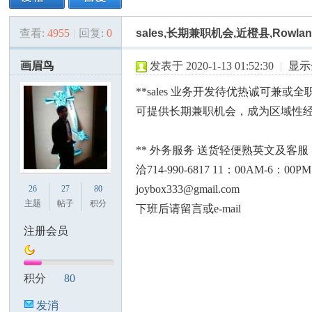
查看:
4955
|
回复:
0
sales,长期兼职机会,近橙县,Rowlan
美
»
›
›
›
画眉鸟
发表于 2020-1-13 01:52:30
|
显示
**sales 业务开发待优热诚可兼或全职，
可提供长期兼职机会，成为区域性
** 外务服务 送货轻便熟英文及
洽714-990-6817 11：00AM-6：00PM
国
joybox333@gmail.com
26
27
80
主题
帖子
积分
下班后请留言或e-mail
注册会员
积分
80
发消