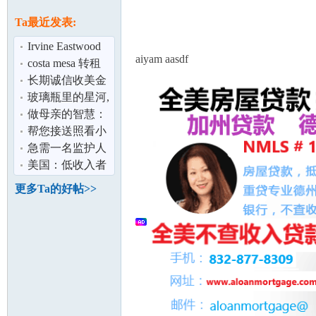
论
息
Ta最近发表:
Irvine Eastwood
aiyam aasdf
Village 独栋新房
costa mesa 转租
分租 室
长期诚信收美金
与人民币
玻璃瓶里的星河,
好美啊！
做母亲的智慧：
值得大家读一读
帮您接送照看小
坛
朋友 yorbalinda
急需一名监护人
可以到尔湾签字
美国：低收入者
的那种
领取房租代金券
更多Ta的好帖>>
加