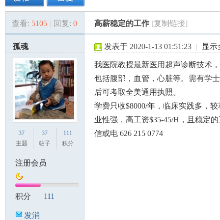
查看:
5105
|
回复:
0
高薪稳定的工作
[复制链接]
美
»
›
›
›
孤魂
发表于 2020-1-13 01:51:23
|
显示
我医院教授最新医用超声诊断技术，
包括腹部，血管，心脏等。需有学士
后可考取全美通用执照。
学费只收$8000/年，临床实践多，
业性强，高工资$35-45/H，且稳定
国
信或电 626 215 0774
37
37
111
主题
帖子
积分
注册会员
积分
111
发消