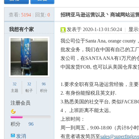
查看:
5194
|
回复:
0
招聘亚马逊运营以及丶商城网站运
美
»
›
›
›
我想有个家
发表于 2020-1-13 01:50:24
|
显示
我公司位于Santa Ana, oran
批发业务，我们在中国有自己的工
发公司，在SANTA ANA有1万
中国发货FOB, 也可以从美国仓
国
1.要求全职有亚马逊运营经验，主要
32
32
96
主题
帖子
积分
2. 有身份能报税且英文好.
3.熟悉美国的社交平台, 类似FACEBOOK
注册会员
4， 上班距离不能太远。
上班时间：
积分
96
周一到周五，9:00-18:00（共计8
发消
有意者请发简历至
sales@superfitglov