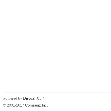
人
网
Powered by
Discuz!
X3.4
© 2001-2017
Comsenz Inc.