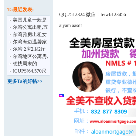
论
息
Ta最近发表:
QQ:7512324 微信：feiwb123456
美国儿童一般是
aiyam aasdf
几岁上幼儿园
尔湾公寓出租,五
月中起,大华旁
尔湾雅房出租女
生或温婉准妈妈
尔湾海边温馨家
庭客栈欢迎您
尔湾 2房2卫2厅
联体别墅出租 家
尔湾地区公寓房,
坛
具丶家居,
整租/分租
想找周末的
parttime
[CUPS]64,570尺
仓库出租,位于
更多Ta的好帖>>
Anaheim
加