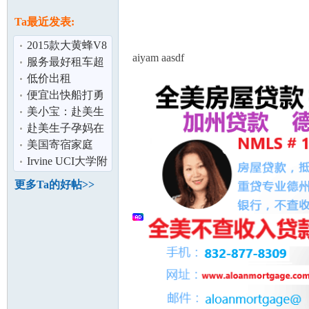
论
息
Ta最近发表:
2015款大黄蜂V8
aiyam aasdf
Camaro SS 改尾
服务最好租车超
翼/排气,提
跑轿跑豪车代步
低价出租
车日系车出租
SL450$2500/月,
便宜出快船打勇
含全保
士3张tickets 可分
美小宝：赴美生
开卖Apr18
子是烧钱还是投
赴美生子孕妈在
坛
资？
美国生宝宝要不
美国寄宿家庭
要提前买保险
Irvine UCI大学附
近 两房两浴 加超
更多Ta的好帖>>
大储藏室
加