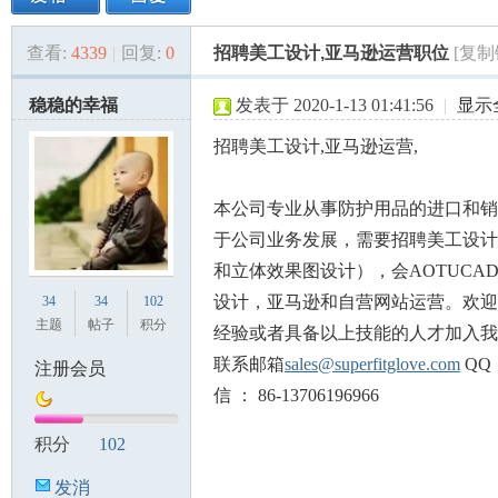
查看:
4339
|
回复:
0
招聘美工设计,亚马逊运营职位
[复制
美
»
›
›
›
稳稳的幸福
发表于 2020-1-13 01:41:56
|
显示
招聘美工设计,亚马逊运营,
本公司专业从事防护用品的进口和销
于公司业务发展，需要招聘美工设计
和立体效果图设计），会AOTUCA
国
设计，亚马逊和自营网站运营。欢迎
34
34
102
主题
帖子
积分
经验或者具备以上技能的人才加入我
联系邮箱
sales@superfitglove.com
QQ：
注册会员
信 ： 86-13706196966
积分
102
发消