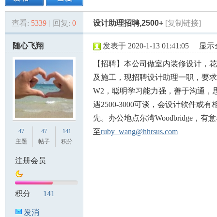
查看:
5339
|
回复:
0
设计助理招聘,2500+
[复制链接]
美
»
›
›
›
随心飞翔
发表于 2020-1-13 01:41:05
|
显示
【招聘】本公司做室内装修设计，花
及施工，现招聘设计助理一职，要求
W2，聪明学习能力强，善于沟通，
遇2500-3000可谈，会设计软件或
先。办公地点尔湾Woodbridge，
国
至
ruby_wang@hhrsus.com
47
47
141
主题
帖子
积分
注册会员
积分
141
发消