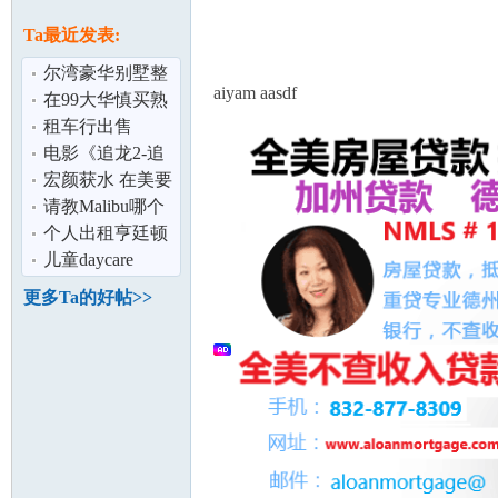
论
息
Ta最近发表:
尔湾豪华别墅整
aiyam aasdf
租 好学区
在99大华慎买熟
食
租车行出售
电影《追龙2-追
缉大富豪》 北美
宏颜获水 在美要
2019.6.7
做半年牢罚款2千
请教Malibu哪个
坛
美金
小学的K-grade比
个人出租亨廷顿
较好？
比奇市高档公寓
儿童daycare
两室两浴
center
更多Ta的好帖>>
加