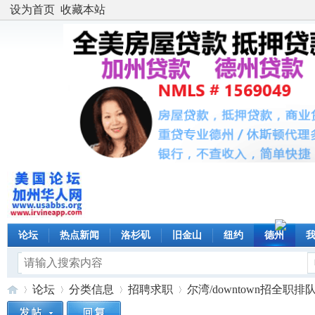
设为首页
收藏本站
论坛
热点新闻
洛杉矶
旧金山
纽约
德州
论坛
分类信息
招聘求职
尔湾/downtown招全职排队日