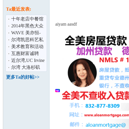
论
息
Ta最近发表:
十年老店中餐馆
aiyam aasdf
转让,客源稳定,接
2014年黑色大众
手盈利
途观出售,7.9w迈,
WAVE 美亦恒-
价格好,欢
所有手术20%
尔湾凯思科艺私
OFF,精湛的韩国
立学校夏校招生
美术教育和活动
医
（6/30前报名
老师招聘
互惠财富诚聘
坛
Case Assistant 稳
近尔湾,UC Irvine
定 可办H1B
附近餐厅出售
尔湾 大洛杉矶
新房新楼盘
更多Ta的好帖>>
加