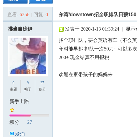
查看:
6256
|
回复:
0
尔湾/downtown招全职排队日薪150-
美
»
›
›
›
拂当自徐伊
发表于 2020-1-13 01:39:24
|
显示
招全职排队，要会英语有车（不会英
守时能早起 排队一次50刀+ 可以多
200+ 现金结算不用报税
欢迎在家带孩子的妈妈来
国
9
9
27
主题
帖子
积分
新手上路
积分
27
发消