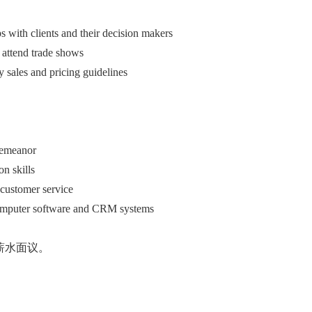
ps with clients and their decision makers
 attend trade shows
 sales and pricing guidelines
demeanor
n skills
r customer service
omputer software and CRM systems
薪水面议。