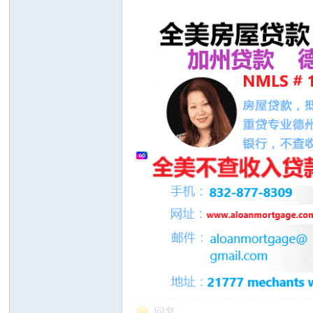
州
华
回复