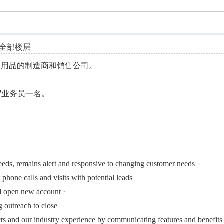
索
全部楼层
，安全防护用品的制造商和销售公司。
贸业务员一名。
eds, remains alert and responsive to changing customer needs
phone calls and visits with potential leads
d open new account ·
g outreach to close
s and our industry experience by communicating features and benefits