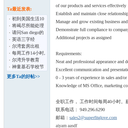
论
息
of our products and services effectively
Ta最近发表:
Establish and maintain close relationshi
初到美国生活10
Manage and grow existing business and
大禁忌是否正确
将竭尽所能处理
Demonstrate full compliance to company
风波 让香港重回
请问San diego的
Additional projects as assigned
正轨
好学区有哪些？
英语三字经
感谢
尔湾套房出租
每周工作14小时,
Requirements:
坛
净利润10万-
尔湾升学教育
Neat and professional appearance and 
Woodland Hills
神童基石学校节
Excellent communication and presentatio
日优惠
更多Ta的好帖>>
0 - 3 years of experience in sales and/o
Knowledge of MS Office, marketing c
全职工作， 工作时间每周40小时。
联系电话： 949.296.6290
加
邮箱：
sales2@superfitglove.com
aiyam aasdf