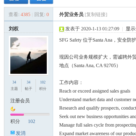
查看:
4385
|
回复:
0
外贸业务员
[复制链接]
美
»
›
›
›
刘权
发表于 2020-1-13 01:27:09
|
显示
SFG Safety 位于Santa Ana
现因公司业务规模扩大，需诚聘外
地点（Santa Ana, CA 92705）
国
工作内容：
34
34
102
主题
帖子
积分
Reach or exceed assigned sales goals
Understand market data and customer ne
注册会员
Research and qualify prospects, conduct 
Seek out new business opportunities an
积分
102
Manage full sales cycle from prospectin
发消
Expand market awareness of our product