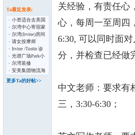
论
关经验，有责任心
息
Ta最近发表:
小资适合去美国
心，每周一至周四，3
生子吗？
尔湾中心寄宿家
庭
尔湾(Irvine)房间
6:30, 可以同
出租; 近IVC和
请女按摩师
Irvine Hig
Irvine /Tustin 诊
分，并检查已经做
所转租或分租
光谱广场Park小
坛
区2B2B诚招长租
尔湾装修
短租
安美集团物流海
外仓 -
更多Ta的好帖>>
Anmeigroup
中文老师：要求有
Logistic
三，3:30-6:30；
加