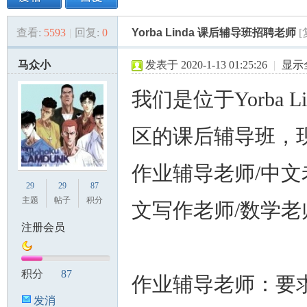
查看:
5593
|
回复:
0
Yorba Linda 课后辅导班招聘老师
美
»
›
›
›
马众小
发表于 2020-1-13 01:25:26
|
显示
我们是位于Yorba Li
区的课后辅导班，
作业辅导老师/中文
国
29
29
87
主题
帖子
积分
文写作老师/数学老
注册会员
积分
87
作业辅导老师：要
发消