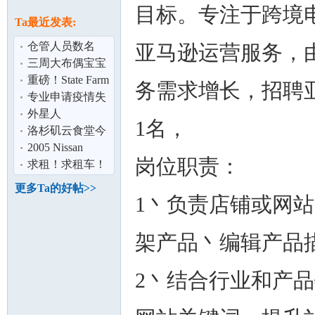
论
目标。专注于跨境
息
Ta最近发表:
仓管人员数名
亚马逊运营服务，
三周大布偶宝宝
可接受预定
重磅！State Farm
务需求增长，招聘
正式官宣20亿的
专业申请疫情失
返钱项目
业其他失业补助
外星人
1名，
金
洛杉矶云食堂今
坛
日推荐：四季
2005 Nissan
岗位职责：
香、楼外楼、颐
Altima 3.5L Sedan
求租！求租车！
顶配出售（
本月19日起租四
更多Ta的好帖>>
个月以上,欢
1丶负责店铺或网
架产品丶编辑产品
2丶结合行业和产品
加