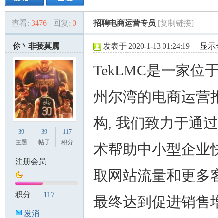
查看:
3476
|
回复:
0
招聘电商运营专员
[复制链接]
美
»
›
›
›
伱丶非莪莫属
发表于 2020-1-13 01:24:19
|
显示
TekLMC是一家位
州尔湾的电商运营
构, 我们致力于通
国
39
39
117
主题
帖子
积分
术帮助中小型企业
注册会员
取网站流量和更多
积分
117
最终达到促进销售
发消