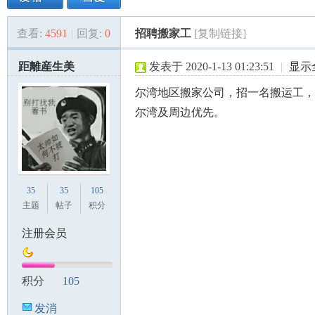
查看:
4591
|
回复:
0
招聘搬家工
[复制链接]
美
»
›
›
›
距離産生美
发表于 2020-1-13 01:23:51
|
显示
尔湾地区搬家公司，招一名搬运工，每
尔湾及周边优先。
国
35
35
105
主题
帖子
积分
注册会员
积分
105
发消