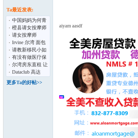
论
息
Ta最近发表:
中国妈妈为何青
aiyam aasdf
睐美国？
橙县请女按摩师
请女按摩师
Irvine 尔湾 面包
店 加盟/出售 欢
请教新移民小如
迎投资移
何办理低收入所
有没有做医疗保
坛
享有的领取食
险的
尔湾房东直租 让
您少走弯路 中美
Dataclub 高达
注册
30%折扣！ 南加
更多Ta的好帖>>
州最全面的IT
加