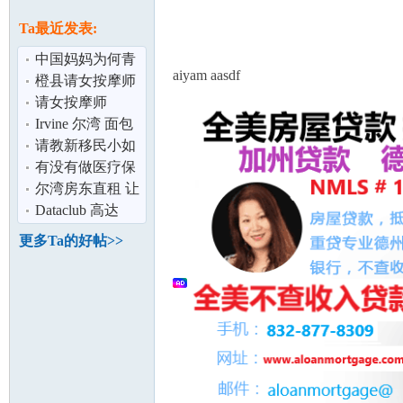
论
息
Ta最近发表:
中国妈妈为何青
aiyam aasdf
睐美国？
橙县请女按摩师
请女按摩师
Irvine 尔湾 面包
店 加盟/出售 欢
请教新移民小如
迎投资移
何办理低收入所
有没有做医疗保
坛
享有的领取食
险的
尔湾房东直租 让
您少走弯路 中美
Dataclub 高达
注册
30%折扣！ 南加
更多Ta的好帖>>
州最全面的IT
加