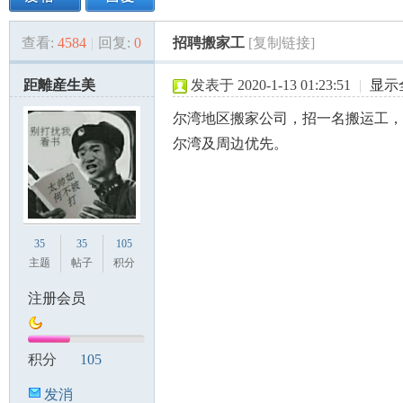
查看:
4584
|
回复:
0
招聘搬家工
[复制链接]
美
»
›
›
›
距離産生美
发表于 2020-1-13 01:23:51
|
显示
尔湾地区搬家公司，招一名搬运工，每
尔湾及周边优先。
国
35
35
105
主题
帖子
积分
注册会员
积分
105
发消