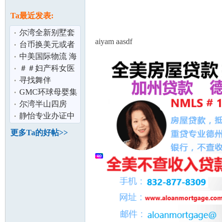
论
息
Ta最近发表:
尔湾全新别墅套
aiyam aasdf
房出租
台币换美元或者
人民币,有人需要
中美国际物流 海
台币吗 长期
运 空运 卡车 清
＃＃妇产科女医
关
生＃＃ Dr Mehta
寻找舞伴
尔湾 全球
GMC环球母婴集
坛
团产后修复 开奶
尔湾半山四房
丶通乳丶回奶
House最新照片,
静怡专业办证中
完美舒适打造精
心
更多Ta的好帖>>
加