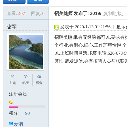
查看:
4071
|
回复:
0
招美睫师 发布于: 2019/
[复制链接]
美
»
›
›
›
谢军
发表于 2020-1-13 01:21:56
|
显示
招聘美睫师.有无经验都可以,要求有
个行业,有耐心,细心,工作环境愉悦,
以,上班时间灵活,求职电话,626-678-
繁忙,请发短信,会有招聘人员与您联系
国
30
30
90
主题
帖子
积分
注册会员
积分
90
发消