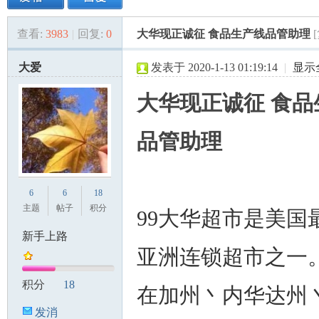
查看:
3983
|
回复:
0
大华现正诚征 食品生产线品管助理
美
»
›
›
›
大爱
发表于 2020-1-13 01:19:14
|
显示
大华现正诚征 食品
品管助理
国
6
6
18
主题
帖子
积分
99大华超市是美国
新手上路
亚洲连锁超市之一
积分
18
在加州丶内华达州
发消