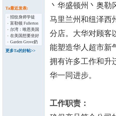
论
丶华盛顿州丶奥勒
息
Ta最近发表:
招纹身师学徒
马里兰州和纽泽西
富勒顿 Fullerton
绝佳店面 适合 零
尔湾：唯恩美国
分店。大华对顾客
售/餐厅
直营月子中心,拥
在美国想要坐好
有13年专业
月子,就找Sunny
Garden Grove奶
能塑造华人超市新
老师！妈妈月
茶店招全职兼职
更多Ta的好帖>>
坛
拥有许多工作和升
华一同进步。
工作职责：
加