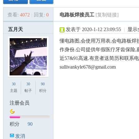
查看:
4072
|
回复:
0
电路板焊接员工
[复制链接]
美
»
›
›
›
五月天
发表于 2020-1-12 23:09:55
|
显示
懂电路图,会使用万用表,会电路板焊
作身份.公司提供年假医疗牙齿保险,
近57&91高速.有意者送简历和联系电
sullivankyle678@gmail.com
国
30
30
90
主题
帖子
积分
注册会员
积分
90
发消