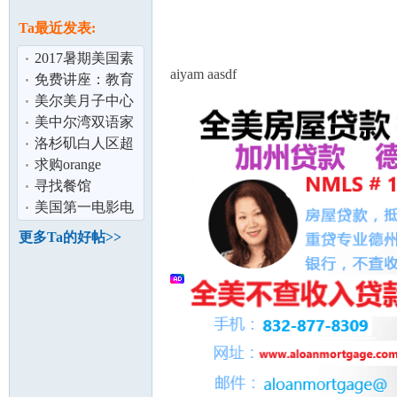
论
息
Ta最近发表:
2017暑期美国素
aiyam aasdf
质训练营 带给你
免费讲座：教育
不同反响的
金与助学金
美尔美月子中心
高端白人社区 环
美中尔湾双语家
境优美 临
庭招寄宿生（小
洛杉矶白人区超
学,初中,高中
高性价比出租：
求购orange
坛
自住独立HOUS
country (橙县）
寻找餐馆
按摩足疗店
美国第一电影电
视学校招收学生
更多Ta的好帖>>
加