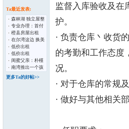
论
监督入库验收及在
息
Ta最近发表:
森林湖 独立屋整
护。
租
专业办理：首付
5%买房,30年固
橙县房屋出租
· 负责仓库丶收货
定利率3.25%,
在尔湾这边 换美
金3000要人民币
低价出租
的考勤和工作态度
面对面交易
SL450$2500/月,
低价出租
坛
含全保
SL450$2500/月,
闺蜜父亲：朴槿
况。
含全保
惠和我是精神世
南湾推出一个孩
界的夫妻
子一个IPAD项目
更多Ta的好帖>>
· 对于仓库的常规
· 做好与其他相关
加