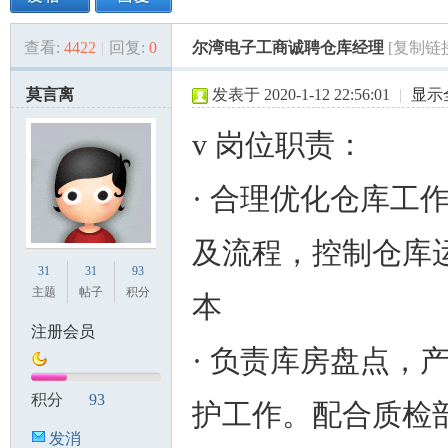
查看:
4422
|
回复:
0
尔湾电子工商诚聘仓库经理
[复制链
美
»
›
›
›
莫言离
发表于 2020-1-12 22:56:01
|
显示
v 岗位职责：
· 合理优化仓库工
及流程，控制仓库
国
31
31
93
主题
帖子
积分
本
注册会员
· 负责库房盘点，
积分
93
护工作。配合质检
发消