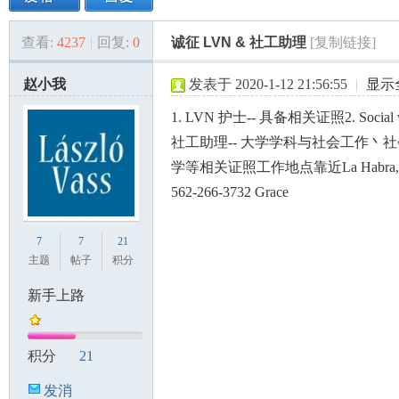
查看:
4237
|
回复:
0
诚征 LVN & 社工助理
[复制链接]
美
»
›
›
›
赵小我
发表于 2020-1-12 21:56:55
|
显示
1. LVN 护士-- 具备相关证照
2. Social
社工助理-- 大学学科与社会工作丶
学等相关证照
工作地点靠近La Habra
562-266-3732 Grace
国
7
7
21
主题
帖子
积分
新手上路
积分
21
发消