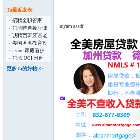
论
息
Ta最近发表:
招聘全职管家
aiyam aasdf
尔湾特色餐厅诚
聘
诚聘西班牙语老
师,Part time,3-6
美国著名教育投
students
资集团-文美集团
irvine 家庭看护
多个职位热
儿童
尔湾,UCI 附近
坛
住家 家教老师
更多Ta的好帖>>
加