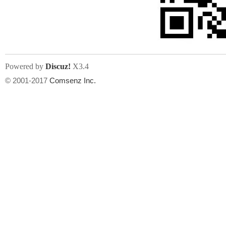
文件尺寸:
大小不限制
, 可用扩展名:
jpg, jpeg, gif, png
Powered by
Discuz!
X3.4
上传附件
州
© 2001-2017
Comsenz Inc.
或将文件直接拖到这里
华
文件尺寸:
大小不限制
, 可用扩展名:
gif,jpg,jpeg,png