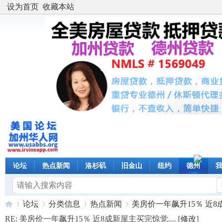
设为首页
收藏本站
论坛
热点新闻
洛杉矶
旧金山
纽约
德州
论坛
分类信息
热点新闻
美房价一年飙升15％ 近8成新
RE: 美房价一年飙升15％ 近8成新屋主买完惊觉.... [
修改
]