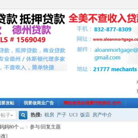
我要发帖
我要做商业广告
网站使用必须遵守的协议 合约
热搜:
租房
产子
UCI
饭店
房产中介
帖子
搜
80个 ...
参与/回复主题
修改
]