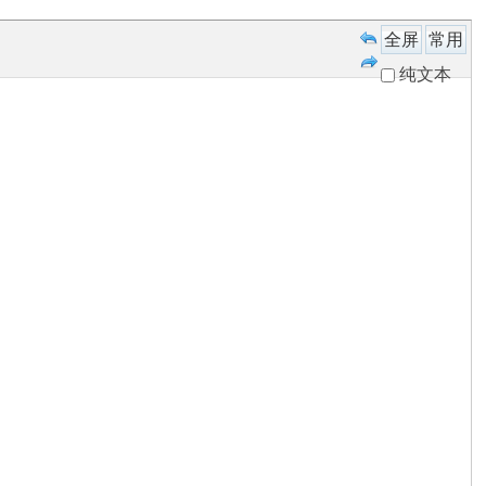
全屏
常用
纯文本