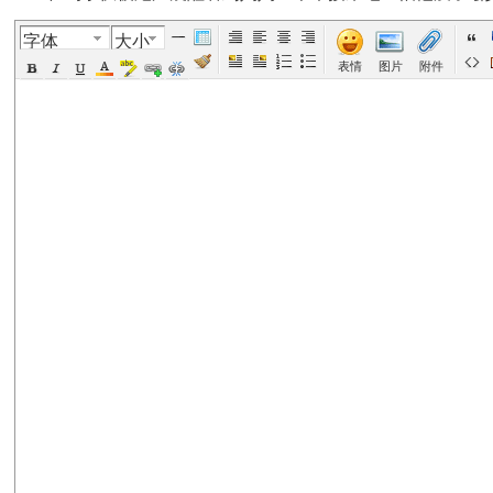
字体
大小
美
›
›
›
›
表情
图片
附件
国