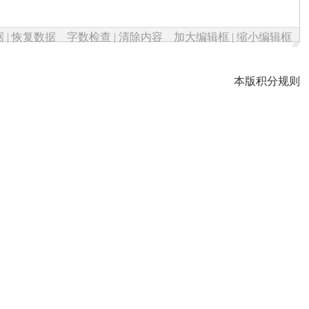
据
|
恢复数据
字数检查
|
清除内容
加大编辑框
|
缩小编辑框
本版积分规则