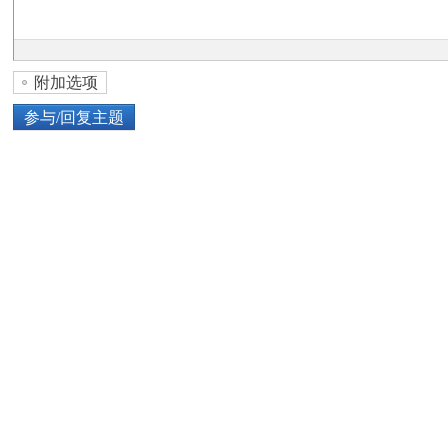
论
附加选项
参与/回复主题
上传图片
网络图片
坛
或将图片直接拖到这里
加
点击图片添加到帖子内容中